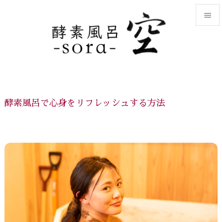


メニュ

サイド

前へ
酵素風呂で心身をリフレッシュする方法

次へ

検索