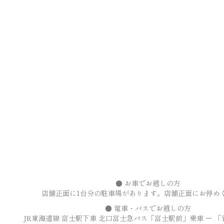
● お車でお越しの方
店舗正面に1台分の駐車場があります。店舗正面にお停め
●
電車・バスでお越しの方
JR
東海道線 富士駅下車 北口富士急バス「富士駅前」乗車 ー 「