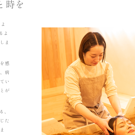
と時を
るよ
るよ
しま
を感
、病
てい
とが
する、
じた
ま